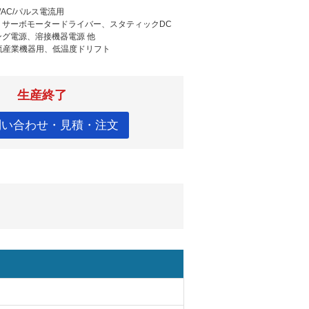
/AC/パルス電流用
PS、サーボモータードライバー、スタティックDC
グ電源、溶接機器電源 他
電流産業機器用、低温度ドリフト
生産終了
問い合わせ・見積・注文