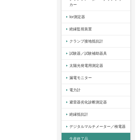
カー
Ior測定器
絶縁監視装置
クランプ接地抵抗計
試験器／試験補助器具
太陽光発電用測定器
漏電モニター
電力計
避雷器劣化診断測定器
絶縁抵抗計
デジタルマルチメーター／検電器
生産終了品