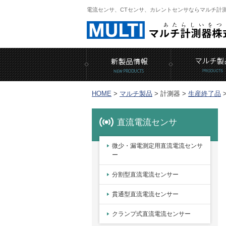
電流センサ、CTセンサ、カレントセンサならマルチ計
HOME
>
マルチ製品
>
計測器 >
生産終了品
直流電流センサ
微少・漏電測定用直流電流センサ
ー
分割型直流電流センサー
貫通型直流電流センサー
クランプ式直流電流センサー