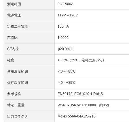
測定範囲
0～±500A
電源電圧
±12V～±20V
定格二次電流
150mA
変流比
1:2000
CT内径
φ20.0mm
確度
±0.5%（25℃、定格において）
使用温度範囲
-40～+85℃
保存温度範囲
-40～+85℃
参考規格
EN50178,IEC61010-1,RoHS
寸法・重量
W54.0xH56.5xD26.0mm 約95g
出力コネクタ
Molex 5566-04AGS-210