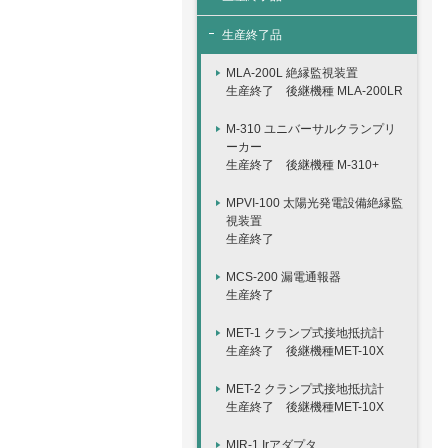
生産終了品
MLA-200L 絶縁監視装置
生産終了 後継機種 MLA-200LR
M-310 ユニバーサルクランプリ
ーカー
生産終了 後継機種 M-310+
MPVI-100 太陽光発電設備絶縁監
視装置
生産終了
MCS-200 漏電通報器
生産終了
MET-1 クランプ式接地抵抗計
生産終了 後継機種MET-10X
MET-2 クランプ式接地抵抗計
生産終了 後継機種MET-10X
MIR-1 Irアダプタ