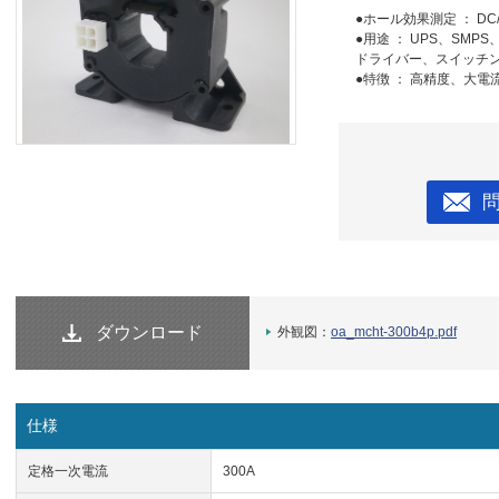
●ホール効果測定 ： DC
●用途 ： UPS、SM
ドライバー、スイッチン
●特徴 ： 高精度、大
ダウンロード
外観図：
oa_mcht-300b4p.pdf
仕様
定格一次電流
300A