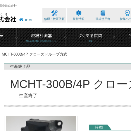
測器株式会社
修理・校正依頼
技術情報
現場使用例
特集ペ
HOME
>
MCHT-300B/4P クローズドループ方式
生産終了品
MCHT-300B/4P ク
生産終了
特徴