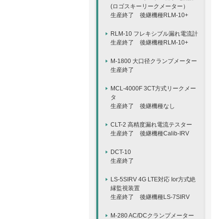
(ロゴスキーリークメーター）
生産終了 後継機種RLM-10+
RLM-10 フレキシブル漏れ電流計
生産終了 後継機種RLM-10+
M-1800 大口径クランプメーター
生産終了
MCL-4000F 3CT方式リークメー
タ
生産終了 後継機種なし
CLT-2 高精度漏れ電流テスター
生産終了 後継機種Calib-IRV
DCT-10
生産終了
LS-5SIRV 4G LTE対応 Ior方式絶
縁監視装置
生産終了 後継機種LS-7SIRV
M-280 AC/DCクランプメーター