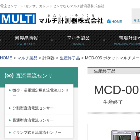
電流センサ、CTセンサ、カレントセンサならマルチ計測器株式会社
修理
HOME
HOME
>
マルチ製品
>
計測器 >
生産終了品
>
MCD-006 ポケットマルチメ
生産終了品
直流電流センサ
MCD-
微少・漏電測定用直流電流センサ
ー
生産終了
分割型直流電流センサー
貫通型直流電流センサー
クランプ式直流電流センサー