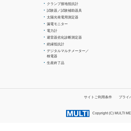
クランプ接地抵抗計
試験器／試験補助器具
太陽光発電用測定器
漏電モニター
電力計
避雷器劣化診断測定器
絶縁抵抗計
デジタルマルチメーター／
検電器
生産終了品
サイトご利用条件
プライ
Copyright (C) MULTI M