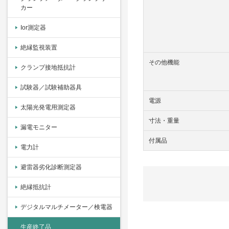
カー
Ior測定器
絶縁監視装置
その他機能
クランプ接地抵抗計
試験器／試験補助器具
電源
太陽光発電用測定器
寸法・重量
漏電モニター
付属品
電力計
避雷器劣化診断測定器
絶縁抵抗計
デジタルマルチメーター／検電器
生産終了品