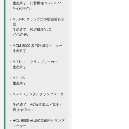
生産終了 代替機種 M-270+ or
M-290RMS
MLD-40 クランプ式小型漏電表示
器
生産終了 後継機種MLD-
40LW/HW
MCM-8000 多回路漏電モニター
生産終了
M-111 ミニクランプリーカー
生産終了
MZL-65
生産終了
M-2010 デジタルクランプメータ
ー
生産終了 AC負荷電流・電圧・
抵抗 φ40mm
HCL-9000 伸縮式高低圧クランプ
メーター