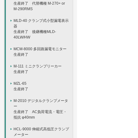
生産終了 代替機種 M-270+ or
M-290RMS
MLD-40 クランプ式小型漏電表示
器
生産終了 後継機種MLD-
40LW/HW
MCM-8000 多回路漏電モニター
生産終了
M-111 ミニクランプリーカー
生産終了
MZL-65
生産終了
M-2010 デジタルクランプメータ
ー
生産終了 AC負荷電流・電圧・
抵抗 φ40mm
HCL-9000 伸縮式高低圧クランプ
メーター