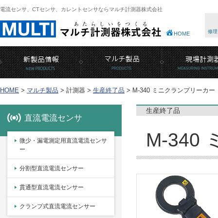
電流センサ、CTセンサ、カレントセンサならマルチ計測器株式会社
修理
HOME
HOME
>
マルチ製品
>
計測器 >
生産終了品
>
M-340 ミニクランプリーカー
生産終了品
直流電流センサ
M-34
微少・漏電測定用直流電流センサ
ー
分割型直流電流センサー
貫通型直流電流センサー
クランプ式直流電流センサー