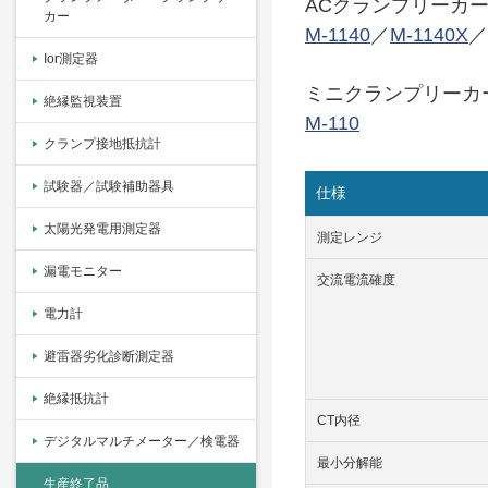
ACクランプリーカー 
カー
M-1140
／
M-1140X
／
Ior測定器
ミニクランプリーカ
絶縁監視装置
M-110
クランプ接地抵抗計
試験器／試験補助器具
仕様
太陽光発電用測定器
測定レンジ
漏電モニター
交流電流確度
電力計
避雷器劣化診断測定器
絶縁抵抗計
CT内径
デジタルマルチメーター／検電器
最小分解能
生産終了品