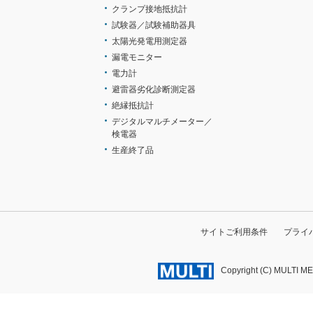
クランプ接地抵抗計
試験器／試験補助器具
太陽光発電用測定器
漏電モニター
電力計
避雷器劣化診断測定器
絶縁抵抗計
デジタルマルチメーター／
検電器
生産終了品
サイトご利用条件
プライ
Copyright (C) MULTI M