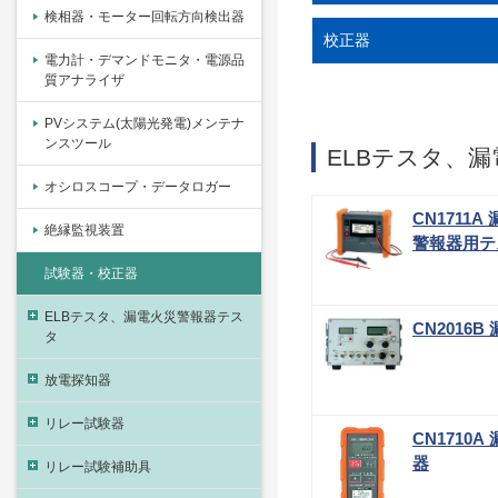
検相器・モーター回転方向検出器
校正器
電力計・デマンドモニタ・電源品
質アナライザ
PVシステム(太陽光発電)メンテナ
ンスツール
ELBテスタ、
オシロスコープ・データロガー
CN1711
絶縁監視装置
警報器用テ
試験器・校正器
ELBテスタ、漏電火災警報器テス
CN2016
タ
放電探知器
リレー試験器
CN1710
器
リレー試験補助具