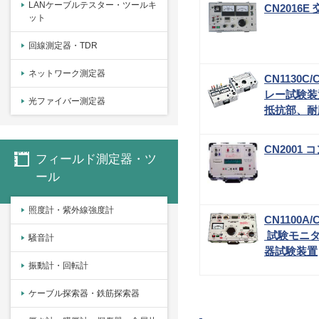
LANケーブルテスター・ツールキ
CN2016
ット
回線測定器・TDR
ネットワーク測定器
CN1130C
レー試験装
光ファイバー測定器
抵抗部、耐
CN2001
フィールド測定器・ツ
ール
照度計・紫外線強度計
CN1100A/
試験モニタ
騒音計
器試験装置
振動計・回転計
ケーブル探索器・鉄筋探索器