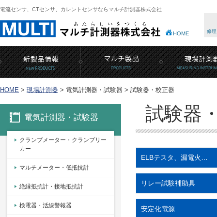
電流センサ、CTセンサ、カレントセンサならマルチ計測器株式会社
修理
HOME
HOME
>
現場計測器
>
電気計測器・試験器 >
試験器・校正器
試験器
電気計測器・試験器
クランプメーター・クランプリー
カー
ELBテスタ、漏電火…
マルチメーター・低抵抗計
リレー試験補助具
絶縁抵抗計・接地抵抗計
検電器・活線警報器
安定化電源