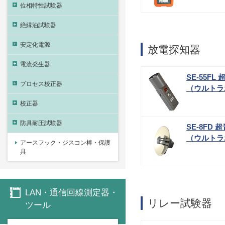
位相特性試験器
絶縁油試験器
安定化電源
放電探知器
電流発生器
SE-55F
プロセス校正器
（ウルトラ
校正器
防具耐圧試験器
SE-8FD
（ウルトラ
アースフック・ジスコン棒・保護
具
LAN・通信回線測定器・
リレー試験器
ツール