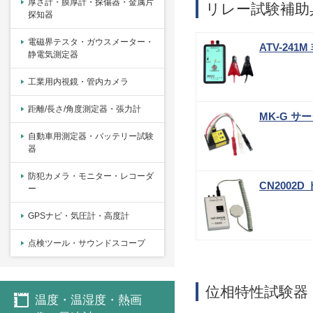
厚さ計・膜厚計・探傷器・金属片
リレー試験補助
探知器
電磁界テスタ・ガウスメーター・
ATV-24
静電気測定器
工業用内視鏡・管内カメラ
距離/長さ/角度測定器・張力計
MK-G サ
自動車用測定器・バッテリー試験
器
防犯カメラ・モニター・レコーダ
CN2002
ー
GPSナビ・気圧計・高度計
点検ツール・サウンドスコープ
位相特性試験器
温度・温湿度・熱画