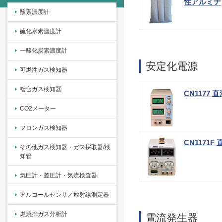
性アルミナ
酸素濃度計
硫化水素濃度計
一酸化炭素濃度計
安定化電源
可燃性ガス検知器
複合ガス検知器
CN1177
CO2メーター
フロンガス検知器
CN1171
その他ガス検知器・ガス採取器/検
知管
気圧計・差圧計・気流検査器
アルコールセンサ／放射線測定器
燃焼排ガス分析計
電流発生器