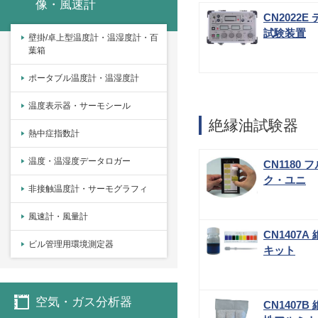
像・風速計
CN2022
試験装置
壁掛/卓上型温度計・温湿度計・百
葉箱
ポータブル温度計・温湿度計
温度表示器・サーモシール
絶縁油試験器
熱中症指数計
温度・温湿度データロガー
CN1180
ク・ユニ
非接触温度計・サーモグラフィ
風速計・風量計
CN1407
ビル管理用環境測定器
キット
空気・ガス分析器
CN1407