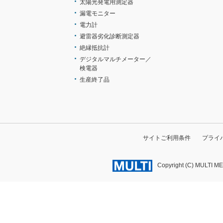
太陽光発電用測定器
漏電モニター
電力計
避雷器劣化診断測定器
絶縁抵抗計
デジタルマルチメーター／
検電器
生産終了品
サイトご利用条件
プライ
Copyright (C) MULTI M