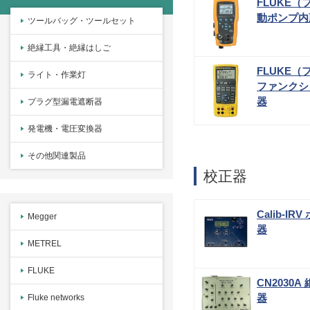
FLUKE（フ
動ポンプ内
ツールバッグ・ツールセット
絶縁工具・絶縁はしご
FLUKE（
ライト・作業灯
ファンクシ
器
プラグ型漏電遮断器
発電機・電圧変換器
その他関連製品
校正器
Calib-IR
Megger
器
METREL
FLUKE
CN2030
器
Fluke networks