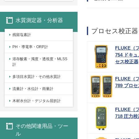
水質測定器・分析器
プロセス校正器
残留塩素計
PH・導電率・ORP計
FLUKE（
754 ド
溶存酸素・濁度・透視度・MLSS
セス校正器
計
多項目水質計・その他水質計
FLUKE（
789 プロ
流量計・水位計・雨量計
木材水分計・デジタル屈折計
FLUKE（
718 圧力
その他関連用品・ツー
ル