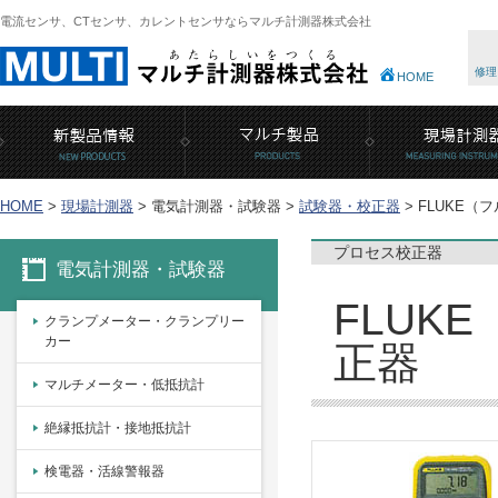
電流センサ、CTセンサ、カレントセンサならマルチ計測器株式会社
修理
HOME
HOME
>
現場計測器
>
電気計測器・試験器 >
試験器・校正器
>
FLUKE（フ
プロセス校正器
電気計測器・試験器
FLUKE
クランプメーター・クランプリー
カー
正器
マルチメーター・低抵抗計
絶縁抵抗計・接地抵抗計
検電器・活線警報器