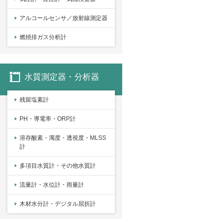
アルコールセンサ／放射線測定器
燃焼排ガス分析計
水質測定器・分析器
残留塩素計
PH・導電率・ORP計
溶存酸素・濁度・透視度・MLSS
計
多項目水質計・その他水質計
流量計・水位計・雨量計
木材水分計・デジタル屈折計