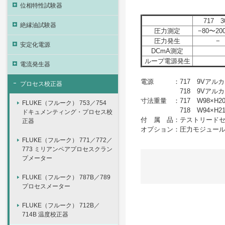
位相特性試験器
717 3
絶縁油試験器
圧力測定
−80〜20
圧力発生
−
安定化電源
DCmA測定
ループ電源発生
電流発生器
電源 ：717 9Vアルカ
プロセス校正器
718 9Vアルカリ
寸法重量 ：717 W98×H20
FLUKE（フルーク） 753／754
718 W94×H216×D
ドキュメンティング・プロセス校
付 属 品：テストリード
正器
オプション：圧力モジュー
FLUKE（フルーク） 771／772／
773 ミリアンペアプロセスクラン
プメーター
FLUKE（フルーク） 787B／789
プロセスメーター
FLUKE（フルーク） 712B／
714B 温度校正器