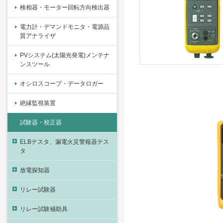
検相器・モーター回転方向検出器
電力計・デマンドモニタ・電源品
質アナライザ
PVシステム(太陽光発電)メンテナ
ンスツール
オシロスコープ・データロガー
絶縁監視装置
試験器・校正器
ELBテスタ、漏電火災警報器テス
タ
放電探知器
リレー試験器
リレー試験補助具