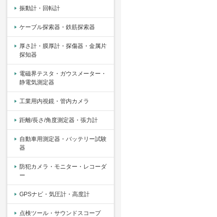
振動計・回転計
ケーブル探索器・鉄筋探索器
厚さ計・膜厚計・探傷器・金属片
探知器
電磁界テスタ・ガウスメーター・
静電気測定器
工業用内視鏡・管内カメラ
距離/長さ/角度測定器・張力計
自動車用測定器・バッテリー試験
器
防犯カメラ・モニター・レコーダ
ー
GPSナビ・気圧計・高度計
点検ツール・サウンドスコープ