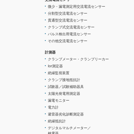
微少・漏電測定用交流電流センサー
分割型交流電流センサー
貫通型交流電流センサー
クランプ式交流電流センサー
パルス検出用電流センサー
その他交流電流センサー
計測器
クランプメーター・クランプリーカー
Ior測定器
絶縁監視装置
クランプ接地抵抗計
試験器／試験補助器具
太陽光発電用測定器
漏電モニター
電力計
避雷器劣化診断測定器
絶縁抵抗計
デジタルマルチメーター／
検電器