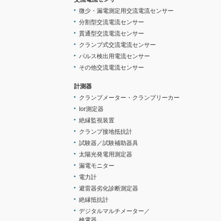
微少・漏電測定用交流電流センサー
分割型交流電流センサー
貫通型交流電流センサー
クランプ式交流電流センサー
パルス検出用電流センサー
その他交流電流センサー
計測器
クランプメーター・クランプリーカー
Ior測定器
絶縁監視装置
クランプ接地抵抗計
試験器／試験補助器具
太陽光発電用測定器
漏電モニター
電力計
避雷器劣化診断測定器
絶縁抵抗計
デジタルマルチメーター／
検電器