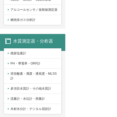
アルコールセンサ／放射線測定器
燃焼排ガス分析計
水質測定器・分析器
残留塩素計
PH・導電率・ORP計
溶存酸素・濁度・透視度・MLSS
計
多項目水質計・その他水質計
流量計・水位計・雨量計
木材水分計・デジタル屈折計