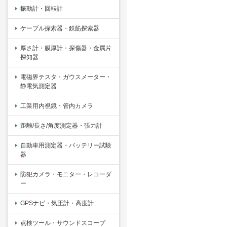
振動計・回転計
ケーブル探索器・鉄筋探索器
厚さ計・膜厚計・探傷器・金属片
探知器
電磁界テスタ・ガウスメーター・
静電気測定器
工業用内視鏡・管内カメラ
距離/長さ/角度測定器・張力計
自動車用測定器・バッテリー試験
器
防犯カメラ・モニター・レコーダ
ー
GPSナビ・気圧計・高度計
点検ツール・サウンドスコープ