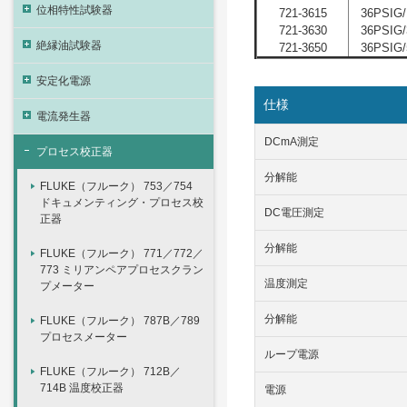
位相特性試験器
721-3615
36PSIG/
721-3630
36PSIG/
絶縁油試験器
721-3650
36PSIG/
安定化電源
仕様
電流発生器
DCmA測定
プロセス校正器
分解能
FLUKE（フルーク） 753／754
ドキュメンティング・プロセス校
DC電圧測定
正器
分解能
FLUKE（フルーク） 771／772／
773 ミリアンペアプロセスクラン
温度測定
プメーター
分解能
FLUKE（フルーク） 787B／789
プロセスメーター
ループ電源
FLUKE（フルーク） 712B／
714B 温度校正器
電源