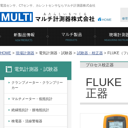
電流センサ、CTセンサ、カレントセンサならマルチ計測器株式会社
修理
HOME
HOME
>
現場計測器
>
電気計測器・試験器 >
試験器・校正器
>
FLUKE（フ
プロセス校正器
電気計測器・試験器
FLUK
クランプメーター・クランプリー
カー
正器
マルチメーター・低抵抗計
絶縁抵抗計・接地抵抗計
検電器・活線警報器