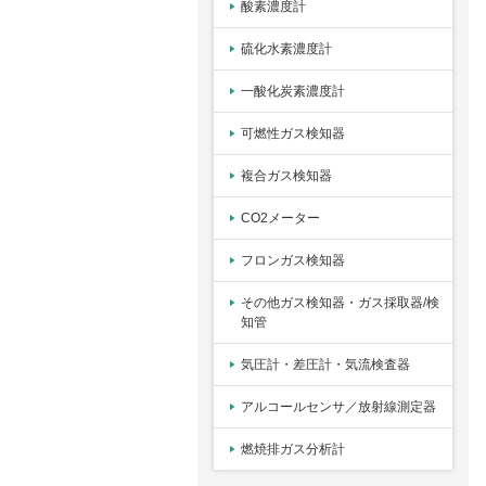
酸素濃度計
硫化水素濃度計
一酸化炭素濃度計
可燃性ガス検知器
複合ガス検知器
CO2メーター
フロンガス検知器
その他ガス検知器・ガス採取器/検
知管
気圧計・差圧計・気流検査器
アルコールセンサ／放射線測定器
燃焼排ガス分析計