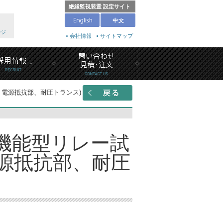
絶縁監視装置 設定サイト
ージ
会社情報
サイトマップ
作部、電源抵抗部、耐圧トランス)
D 多機能型リレー試
源抵抗部、耐圧