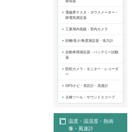
探知器
電磁界テスタ・ガウスメーター・
静電気測定器
工業用内視鏡・管内カメラ
距離/長さ/角度測定器・張力計
自動車用測定器・バッテリー試験
器
防犯カメラ・モニター・レコーダ
ー
GPSナビ・気圧計・高度計
点検ツール・サウンドスコープ
温度・温湿度・熱画
像・風速計