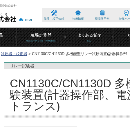
測器株式会社
修理・校正依頼
技術情報
現場使用例
特集ペ
HOME
試験器・校正器
>
CN1130C/CN1130D 多機能型リレー試験装置(計器操
リレー試験器
CN1130C/CN1130
験装置(計器操作部、電
トランス)