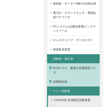
検相器・モーター回転方向検出器
電力計・デマンドモニタ・電源品
質アナライザ
PVシステム(太陽光発電)メンテナ
ンスツール
オシロスコープ・データロガー
絶縁監視装置
試験器・校正器
ELBテスタ、漏電火災警報器テス
タ
放電探知器
リレー試験器
CN2016E 交流耐圧試験装置