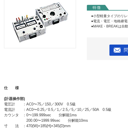
特徴
●小型軽量タイプのリレ
●電流・電圧・地格継
●MAKE・BREAKは自
仕 様
(計器操作部)
電圧計 ：AC0〜75／150／300V 0.5級
電流計 ：AC0〜0.25／0.5／1／2.5／5／10／25／50A 0.5級
カウンタ ：0〜199.999sec 分解能1ms
200.00〜1999.99sec 分解能10ms
寸 法 ：470(W)×185(H)×345(D)mm