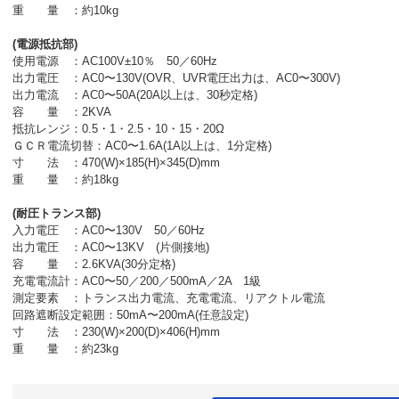
重 量 ：約10kg
(電源抵抗部)
使用電源 ：AC100V±10％ 50／60Hz
出力電圧 ：AC0〜130V(OVR、UVR電圧出力は、AC0〜300V)
出力電流 ：AC0〜50A(20A以上は、30秒定格)
容 量 ：2KVA
抵抗レンジ：0.5・1・2.5・10・15・20Ω
ＧＣＲ電流切替：AC0〜1.6A(1A以上は、1分定格)
寸 法 ：470(W)×185(H)×345(D)mm
重 量 ：約18kg
(耐圧トランス部)
入力電圧 ：AC0〜130V 50／60Hz
出力電圧 ：AC0〜13KV (片側接地)
容 量 ：2.6KVA(30分定格)
充電電流計：AC0〜50／200／500mA／2A 1級
測定要素 ：トランス出力電流、充電電流、リアクトル電流
回路遮断設定範囲：50mA〜200mA(任意設定)
寸 法 ：230(W)×200(D)×406(H)mm
重 量 ：約23kg