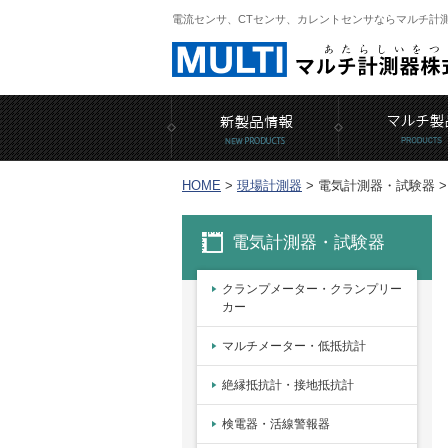
電流センサ、CTセンサ、カレントセンサならマルチ計
HOME
>
現場計測器
>
電気計測器・試験器 >
電気計測器・試験器
クランプメーター・クランプリー
カー
マルチメーター・低抵抗計
絶縁抵抗計・接地抵抗計
検電器・活線警報器