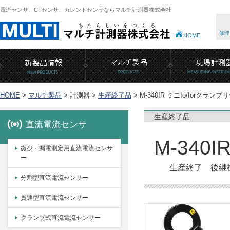
電流センサ、CTセンサ、カレントセンサならマルチ計測器株式会社
修理
HOME
HOME
>
マルチ製品
>
計測器 >
生産終了品
>
M-340IR ミニIo/Iorクラン
生産終了品
直流電流センサ
M-340
微少・漏電測定用直流電流センサ
ー
生産終了 後継機種
分割型直流電流センサー
貫通型直流電流センサー
クランプ式直流電流センサー