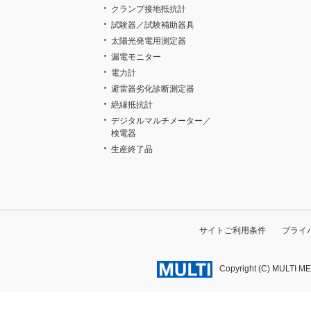
クランプ接地抵抗計
試験器／試験補助器具
太陽光発電用測定器
漏電モニター
電力計
避雷器劣化診断測定器
絶縁抵抗計
デジタルマルチメーター／
検電器
生産終了品
サイトご利用条件
プライ
Copyright (C) MULTI M