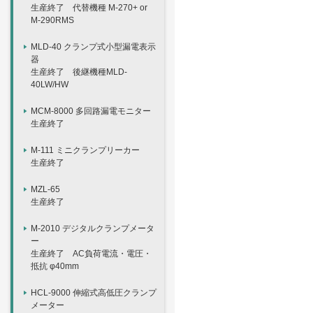
生産終了 代替機種 M-270+ or
M-290RMS
MLD-40 クランプ式小型漏電表示
器
生産終了 後継機種MLD-
40LW/HW
MCM-8000 多回路漏電モニター
生産終了
M-111 ミニクランプリーカー
生産終了
MZL-65
生産終了
M-2010 デジタルクランプメータ
ー
生産終了 AC負荷電流・電圧・
抵抗 φ40mm
HCL-9000 伸縮式高低圧クランプ
メーター