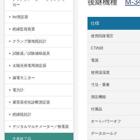
後継機種
M-3
カー
Ior測定器
仕様
絶縁監視装置
使用回路電圧
クランプ接地抵抗計
CT内径
試験器／試験補助器具
電源
太陽光発電用測定器
使用温湿度
漏電モニター
寸法・重量
電力計
測定機能
避雷器劣化診断測定器
付属品
絶縁抵抗計
オートパワーオフ
デジタルマルチメーター／検電器
データホールド
生産終了品