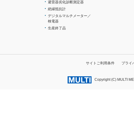
避雷器劣化診断測定器
絶縁抵抗計
デジタルマルチメーター／
検電器
生産終了品
サイトご利用条件
プライ
Copyright (C) MULTI M