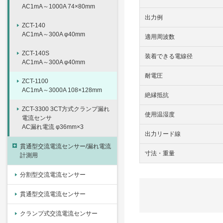
AC1mA～1000A 74×80mm
出力例
ZCT-140
AC1mA～300A φ40mm
適用周波数
ZCT-140S
装着できる電線径
AC1mA～300A φ40mm
耐電圧
ZCT-1100
AC1mA～3000A 108×128mm
絶縁抵抗
ZCT-3300 3CT方式クランプ漏れ
使用温湿度
電流センサ
AC漏れ電流 φ36mm×3
出力リード線
貫通型交流電流センサー/漏れ電流
寸法・重量
計測用
分割型交流電流センサー
貫通型交流電流センサー
クランプ式交流電流センサー