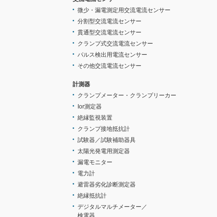
微少・漏電測定用交流電流センサー
分割型交流電流センサー
貫通型交流電流センサー
クランプ式交流電流センサー
パルス検出用電流センサー
その他交流電流センサー
計測器
クランプメーター・クランプリーカー
Ior測定器
絶縁監視装置
クランプ接地抵抗計
試験器／試験補助器具
太陽光発電用測定器
漏電モニター
電力計
避雷器劣化診断測定器
絶縁抵抗計
デジタルマルチメーター／
検電器