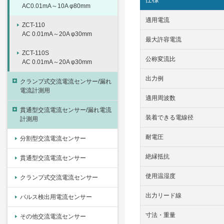
AC0.01mA～10A φ80mm
適用電流
ZCT-110
AC 0.01mA～20A φ30mm
最大許容電流
ZCT-110S
公称変流比
AC 0.01mA～20A φ30mm
出力例
クランプ式交流電流センサー/漏れ
電流計測用
適用周波数
貫通型交流電流センサー/漏れ電流
装着できる電線径
計測用
耐電圧
分割型交流電流センサー
絶縁抵抗
貫通型交流電流センサー
使用温湿度
クランプ式交流電流センサー
出力リード線
パルス検出用電流センサー
寸法・重量
その他交流電流センサー