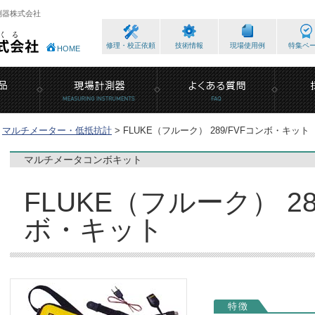
測器株式会社
修理・校正依頼
技術情報
現場使用例
特集ペ
HOME
マルチメーター・低抵抗計
>
FLUKE（フルーク） 289/FVFコンボ・キット
マルチメータコンボキット
FLUKE（フルーク） 28
ボ・キット
特徴