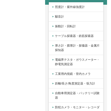
照度計・紫外線強度計
騒音計
振動計・回転計
ケーブル探索器・鉄筋探索器
厚さ計・膜厚計・探傷器・金属片
探知器
電磁界テスタ・ガウスメーター・
静電気測定器
工業用内視鏡・管内カメラ
距離/長さ/角度測定器・張力計
自動車用測定器・バッテリー試験
器
防犯カメラ・モニター・レコーダ