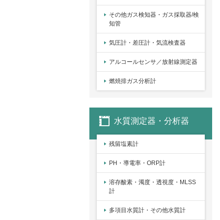
その他ガス検知器・ガス採取器/検
知管
気圧計・差圧計・気流検査器
アルコールセンサ／放射線測定器
燃焼排ガス分析計
水質測定器・分析器
残留塩素計
PH・導電率・ORP計
溶存酸素・濁度・透視度・MLSS
計
多項目水質計・その他水質計