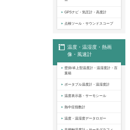
ー
GPSナビ・気圧計・高度計
点検ツール・サウンドスコープ
温度・温湿度・熱画
像・風速計
壁掛/卓上型温度計・温湿度計・百
葉箱
ポータブル温度計・温湿度計
温度表示器・サーモシール
熱中症指数計
温度・温湿度データロガー
非接触温度計・サーモグラフィ