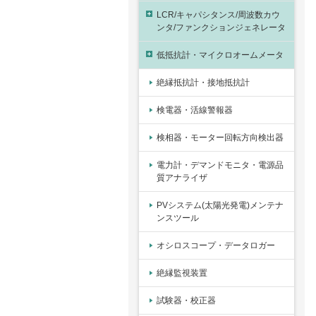
LCR/キャパシタンス/周波数カウ
ンタ/ファンクションジェネレータ
低抵抗計・マイクロオームメータ
絶縁抵抗計・接地抵抗計
検電器・活線警報器
検相器・モーター回転方向検出器
電力計・デマンドモニタ・電源品
質アナライザ
PVシステム(太陽光発電)メンテナ
ンスツール
オシロスコープ・データロガー
絶縁監視装置
試験器・校正器