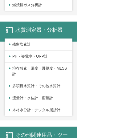
燃焼排ガス分析計
水質測定器・分析器
残留塩素計
PH・導電率・ORP計
溶存酸素・濁度・透視度・MLSS
計
多項目水質計・その他水質計
流量計・水位計・雨量計
木材水分計・デジタル屈折計
その他関連用品・ツー