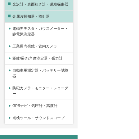
光沢計・表面粗さ計・磁粉探傷器
金属片探知器・検針器
電磁界テスタ・ガウスメーター・
静電気測定器
工業用内視鏡・管内カメラ
距離/長さ/角度測定器・張力計
自動車用測定器・バッテリー試験
器
防犯カメラ・モニター・レコーダ
ー
GPSナビ・気圧計・高度計
点検ツール・サウンドスコープ