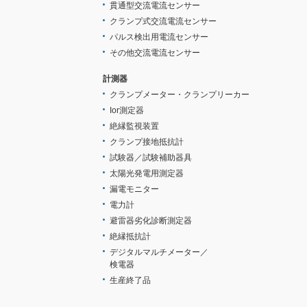
貫通型交流電流センサー
クランプ式交流電流センサー
パルス検出用電流センサー
その他交流電流センサー
計測器
クランプメーター・クランプリーカー
Ior測定器
絶縁監視装置
クランプ接地抵抗計
試験器／試験補助器具
太陽光発電用測定器
漏電モニター
電力計
避雷器劣化診断測定器
絶縁抵抗計
デジタルマルチメーター／
検電器
生産終了品