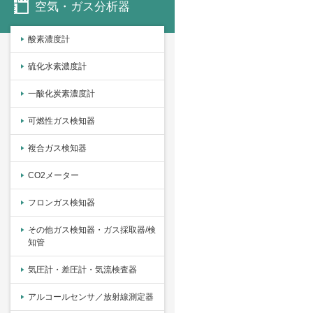
空気・ガス分析器
酸素濃度計
硫化水素濃度計
一酸化炭素濃度計
可燃性ガス検知器
複合ガス検知器
CO2メーター
フロンガス検知器
その他ガス検知器・ガス採取器/検
知管
気圧計・差圧計・気流検査器
アルコールセンサ／放射線測定器