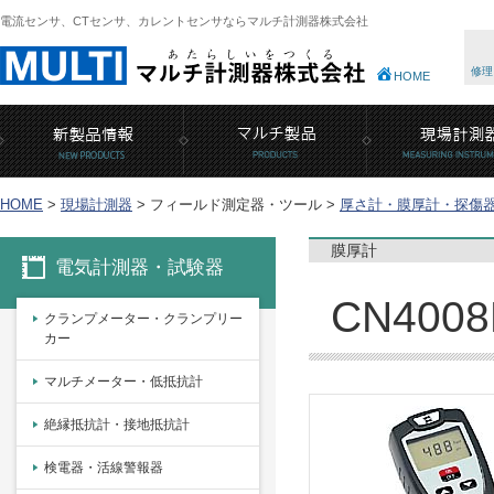
電流センサ、CTセンサ、カレントセンサならマルチ計測器株式会社
修理
HOME
HOME
>
現場計測器
>
フィールド測定器・ツール >
厚さ計・膜厚計・探傷
膜厚計
電気計測器・試験器
CN40
クランプメーター・クランプリー
カー
マルチメーター・低抵抗計
絶縁抵抗計・接地抵抗計
検電器・活線警報器