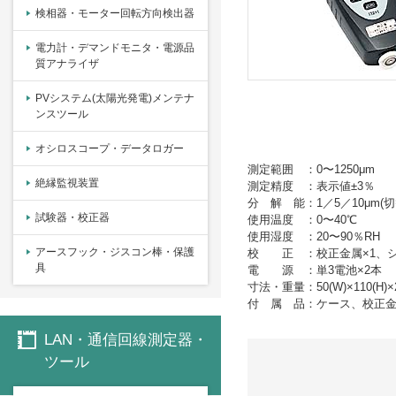
検相器・モーター回転方向検出器
電力計・デマンドモニタ・電源品
質アナライザ
PVシステム(太陽光発電)メンテナ
ンスツール
オシロスコープ・データロガー
測定範囲 ：0〜1250μm
絶縁監視装置
測定精度 ：表示値±3％
分 解 能：1／5／10μm(切
試験器・校正器
使用温度 ：0〜40℃
使用湿度 ：20〜90％RH
アースフック・ジスコン棒・保護
校 正 ：校正金属×1、シ
具
電 源 ：単3電池×2本
寸法・重量：50(W)×110(H)×2
付 属 品：ケース、校正金属
LAN・通信回線測定器・
ツール