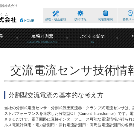
測器株式会社
修理・校正依頼
技術情報
現場使用例
特集ペ
HOME
交流電流センサ技術情
分割型交流電流の基本的な考え方
当社の分割式電流センサ・分割式低圧変流器・クランプ式電流センサは、
ストパフォーマンスを追求した分割型CT（Current Transformer）
させるだけで、電子回路に直接インターフェース可能な電流情報が得られ
ルス電流計測用・電力計測用・漏れ電流計測用・高周波電流計測用の各機