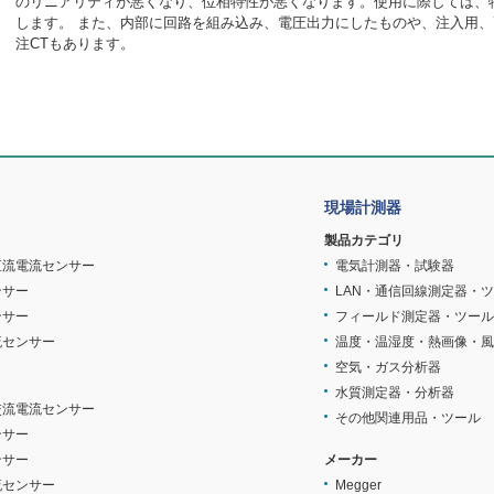
のリニアリティが悪くなり、位相特性が悪くなります。使用に際しては、
します。 また、内部に回路を組み込み、電圧出力にしたものや、注入用
注CTもあります。
現場計測器
製品カテゴリ
直流電流センサー
電気計測器・試験器
ンサー
LAN・通信回線測定器・
ンサー
フィールド測定器・ツール
流センサー
温度・温湿度・熱画像・風
空気・ガス分析器
水質測定器・分析器
交流電流センサー
その他関連用品・ツール
ンサー
ンサー
メーカー
流センサー
Megger