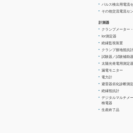
パルス検出用電流
その他交流電流セ
計測器
クランプメーター
Ior測定器
絶縁監視装置
クランプ接地抵抗
試験器／試験補助
太陽光発電用測定
漏電モニター
電力計
避雷器劣化診断測
絶縁抵抗計
デジタルマルチメ
検電器
生産終了品