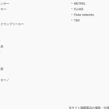
センサー
METREL
ンサー
FLUKE
Fluke networks
T&D
・クランプリーカー
計
器具
器
定器
ーター／
当サイト掲載製品の価格・仕