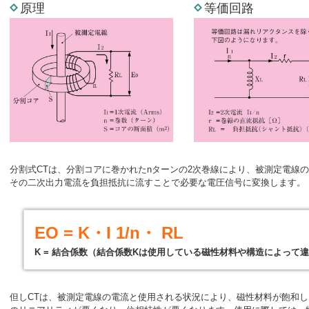
原理
等価回路
分割式CTは、分割コアに巻かれたnターンの2次巻線により、被測定電線の比
その二次出力電流を負担抵抗に流すことで必要な電圧信号に変換します。
EO = K・I 1/n・ RL
K = 結合係数（結合係数Kは使用している磁性材料や構造によって
但しCTは、被測定電線の電流と使用される状況により、磁性材料が飽和し