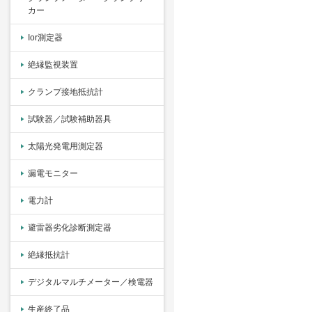
カー
Ior測定器
絶縁監視装置
クランプ接地抵抗計
試験器／試験補助器具
太陽光発電用測定器
漏電モニター
電力計
避雷器劣化診断測定器
絶縁抵抗計
デジタルマルチメーター／検電器
生産終了品