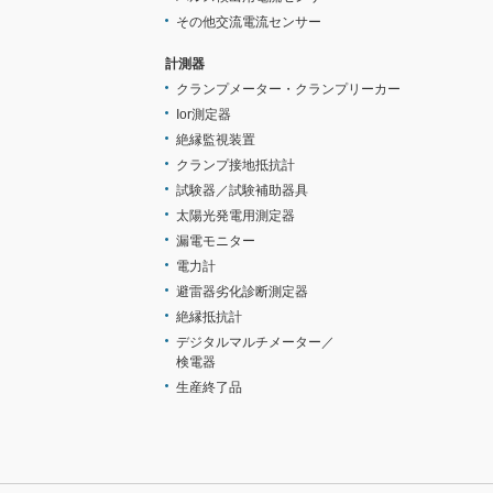
その他交流電流センサー
計測器
クランプメーター・クランプリーカー
Ior測定器
絶縁監視装置
クランプ接地抵抗計
試験器／試験補助器具
太陽光発電用測定器
漏電モニター
電力計
避雷器劣化診断測定器
絶縁抵抗計
デジタルマルチメーター／
検電器
生産終了品