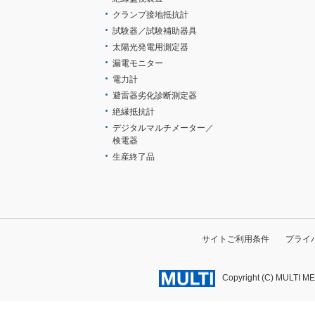
クランプ接地抵抗計
試験器／試験補助器具
太陽光発電用測定器
漏電モニター
電力計
避雷器劣化診断測定器
絶縁抵抗計
デジタルマルチメーター／
検電器
生産終了品
サイトご利用条件
プライ
Copyright (C) MULTI M