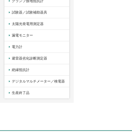
クランプ接地抵抗計
試験器／試験補助器具
太陽光発電用測定器
漏電モニター
電力計
避雷器劣化診断測定器
絶縁抵抗計
デジタルマルチメーター／検電器
生産終了品