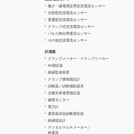
微少・漏電測定用交流電流センサー
分割型交流電流センサー
貫通型交流電流センサー
クランプ式交流電流センサー
パルス検出用電流センサー
その他交流電流センサー
計測器
クランプメーター・クランプリーカー
Ior測定器
絶縁監視装置
クランプ接地抵抗計
試験器／試験補助器具
太陽光発電用測定器
漏電モニター
電力計
避雷器劣化診断測定器
絶縁抵抗計
デジタルマルチメーター／
検電器