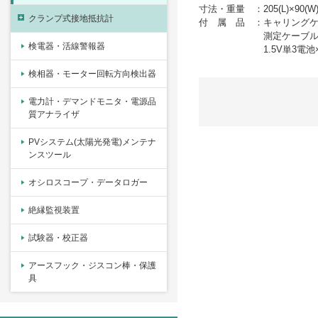
寸法・重量 ：205(L)×90(W)
クランプ式接地抵抗計
付 属 品 ：
キャリングケ
測定ケーブル赤(
検電器・活線警報器
1.5V単3電池
検相器・モーター回転方向検出器
電力計・デマンドモニタ・電源品
質アナライザ
PVシステム(太陽光発電)メンテナ
ンスツール
オシロスコープ・データロガー
絶縁監視装置
試験器・校正器
アースフック・ジスコン棒・保護
具