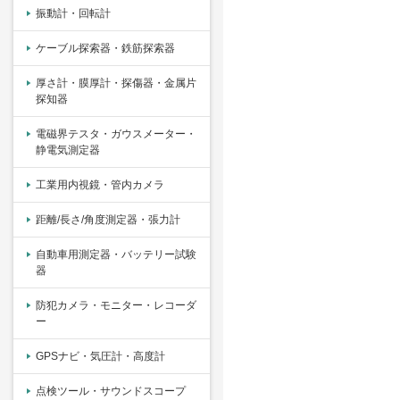
振動計・回転計
ケーブル探索器・鉄筋探索器
厚さ計・膜厚計・探傷器・金属片
探知器
電磁界テスタ・ガウスメーター・
静電気測定器
工業用内視鏡・管内カメラ
距離/長さ/角度測定器・張力計
自動車用測定器・バッテリー試験
器
防犯カメラ・モニター・レコーダ
ー
GPSナビ・気圧計・高度計
点検ツール・サウンドスコープ