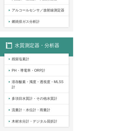
アルコールセンサ／放射線測定器
燃焼排ガス分析計
水質測定器・分析器
残留塩素計
PH・導電率・ORP計
溶存酸素・濁度・透視度・MLSS
計
多項目水質計・その他水質計
流量計・水位計・雨量計
木材水分計・デジタル屈折計