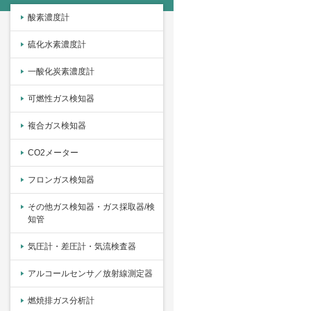
酸素濃度計
硫化水素濃度計
一酸化炭素濃度計
可燃性ガス検知器
複合ガス検知器
CO2メーター
フロンガス検知器
その他ガス検知器・ガス採取器/検
知管
気圧計・差圧計・気流検査器
アルコールセンサ／放射線測定器
燃焼排ガス分析計