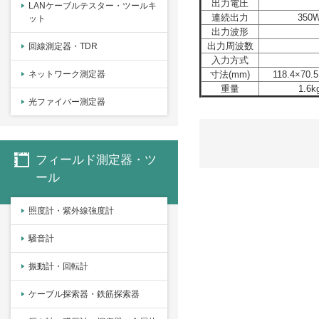
出力電圧
LANケーブルテスター・ツールキ
連続出力
350
ット
出力波形
出力周波数
回線測定器・TDR
入力方式
ネットワーク測定器
寸法(mm)
118.4×70.5
重量
1.6k
光ファイバー測定器
フィールド測定器・ツ
ール
照度計・紫外線強度計
騒音計
振動計・回転計
ケーブル探索器・鉄筋探索器