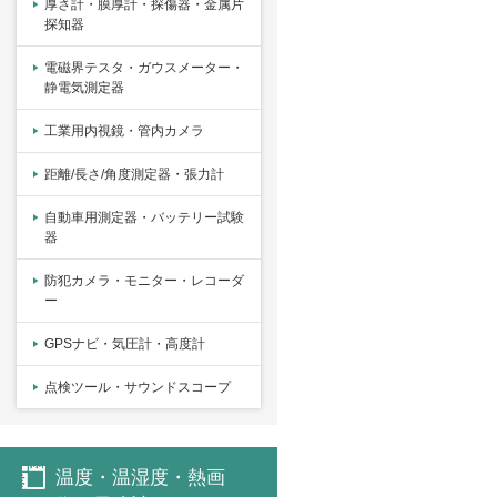
厚さ計・膜厚計・探傷器・金属片
探知器
電磁界テスタ・ガウスメーター・
静電気測定器
工業用内視鏡・管内カメラ
距離/長さ/角度測定器・張力計
自動車用測定器・バッテリー試験
器
防犯カメラ・モニター・レコーダ
ー
GPSナビ・気圧計・高度計
点検ツール・サウンドスコープ
温度・温湿度・熱画