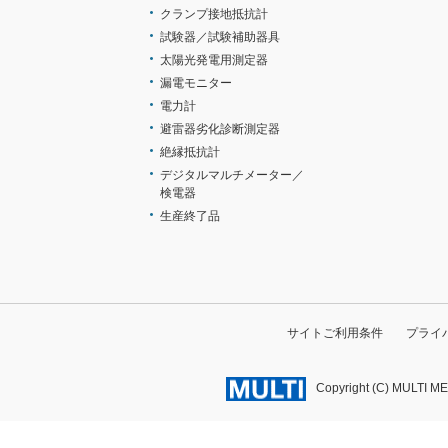
クランプ接地抵抗計
試験器／試験補助器具
太陽光発電用測定器
漏電モニター
電力計
避雷器劣化診断測定器
絶縁抵抗計
デジタルマルチメーター／
検電器
生産終了品
サイトご利用条件
プライ
Copyright (C) MULTI M