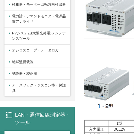
検相器・モーター回転方向検出器
電力計・デマンドモニタ・電源品
質アナライザ
PVシステム(太陽光発電)メンテナ
ンスツール
オシロスコープ・データロガー
絶縁監視装置
試験器・校正器
アースフック・ジスコン棒・保護
具
LAN・通信回線測定器・
ツール
1型
入力電圧
DC12V