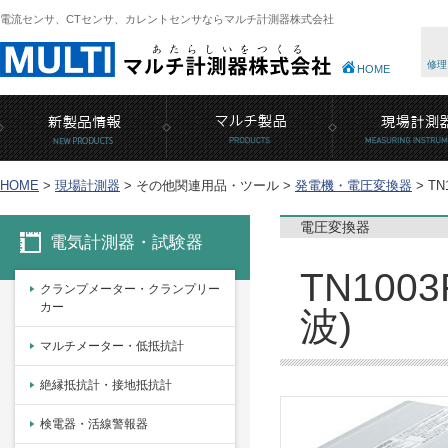
電流センサ、CTセンサ、カレントセンサならマルチ計測器株式会社
修理
HOME
HOME
>
現場計測器
>
その他関連用品・ツール >
発電機・電圧変換器
>
TN
電圧変換器
電気計測器・試験器
TN10
クランプメーター・クランプリー
カー
波)
マルチメーター・低抵抗計
絶縁抵抗計・接地抵抗計
検電器・活線警報器