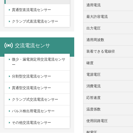
適用電流
貫通型直流電流センサー
最大許容電流
クランプ式直流電流センサー
出力電圧
適用周波数
交流電流センサ
装着できる電線径
微少・漏電測定用交流電流センサ
確度
ー
電源電圧
分割型交流電流センサー
消費電流
貫通型交流電流センサー
応答速度
クランプ式交流電流センサー
温度係数
パルス検出用電流センサー
使用回路電圧
その他交流電流センサー
耐電圧