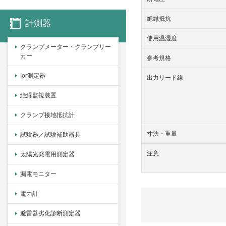
絶縁抵抗
計測器
使用温湿度
クランプメーター・クランプリー
カー
参考規格
Ior測定器
出力リード線
絶縁監視装置
クランプ接地抵抗計
寸法・重量
試験器／試験補助器具
注意
太陽光発電用測定器
漏電モニター
電力計
避雷器劣化診断測定器