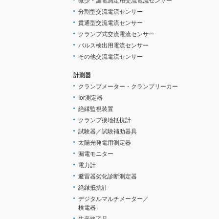
微少・漏電測定用交流電流センサー
分割型交流電流センサー
貫通型交流電流センサー
クランプ式交流電流センサー
パルス検出用電流センサー
その他交流電流センサー
計測器
クランプメーター・クランプリーカー
Ior測定器
絶縁監視装置
クランプ接地抵抗計
試験器／試験補助器具
太陽光発電用測定器
漏電モニター
電力計
避雷器劣化診断測定器
絶縁抵抗計
デジタルマルチメーター／
検電器