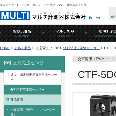
電流センサ、CTセンサ、カレントセンサならマルチ計測器株式会社
修理
HOME
HOME
>
マルチ製品
>
直流電流センサ >
分割型直流電流センサー
>
CTF-5D
交直両用（PWM・イ
直流電流センサ
CTF-5
微少・漏電測定用直流電流センサ
ー
分割型直流電流センサー
直流専用
交直両用（PWM・インバーター
等）