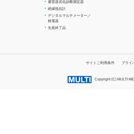
避雷器劣化診断測定器
絶縁抵抗計
デジタルマルチメーター／
検電器
生産終了品
サイトご利用条件
プライ
Copyright (C) MULTI M