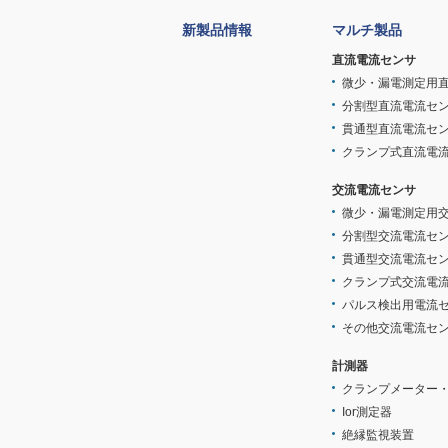
新製品情報
マルチ製品
直流電流センサ
微少・漏電測定用
分割型直流電流セ
貫通型直流電流セ
クランプ式直流電
交流電流センサ
微少・漏電測定用
分割型交流電流セ
貫通型交流電流セ
クランプ式交流電
パルス検出用電流
その他交流電流セ
計測器
クランプメーター
Ior測定器
絶縁監視装置