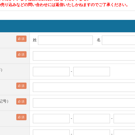
の売り込みなどの問い合わせには返信いたしかねますのでご了承ください。
必須
姓
名
必須
字）
-
必須
字記号）
必須
必須
-
-
-
-