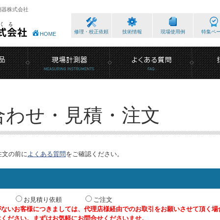
測器株式会社
修理・校正依頼
技術情報
現場使用例
特集ペ
HOME
合わせ・見積・注文
注文の前に
よくある質問
をご確認ください。
お見積り依頼
ご注文
がないお客様につきましては、代理店様経由でのお取引をお願いさせて頂く場
承ください。まずはお気軽にお問合せくださいませ。