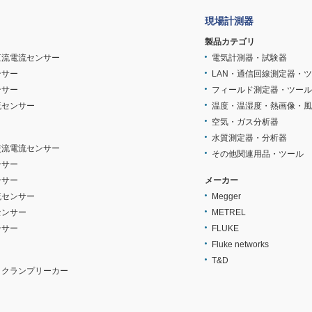
現場計測器
製品カテゴリ
直流電流センサー
電気計測器・試験器
ンサー
LAN・通信回線測定器・
ンサー
フィールド測定器・ツール
流センサー
温度・温湿度・熱画像・風
空気・ガス分析器
水質測定器・分析器
交流電流センサー
その他関連用品・ツール
ンサー
ンサー
メーカー
流センサー
Megger
センサー
METREL
ンサー
FLUKE
Fluke networks
T&D
・クランプリーカー