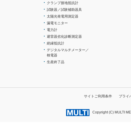
クランプ接地抵抗計
試験器／試験補助器具
太陽光発電用測定器
漏電モニター
電力計
避雷器劣化診断測定器
絶縁抵抗計
デジタルマルチメーター／
検電器
生産終了品
サイトご利用条件
プライ
Copyright (C) MULTI M