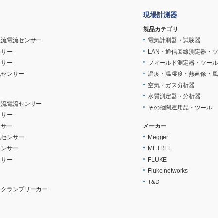
現場計測器
製品カテゴリ
直流電流センサー
電気計測器・試験器
ンサー
LAN・通信回線測定器・
ンサー
フィールド測定器・ツール
流センサー
温度・温湿度・熱画像・風
空気・ガス分析器
水質測定器・分析器
交流電流センサー
その他関連用品・ツール
ンサー
ンサー
メーカー
流センサー
Megger
センサー
METREL
ンサー
FLUKE
Fluke networks
T&D
・クランプリーカー