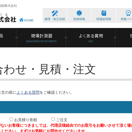
測器株式会社
修理・校正依頼
技術情報
現場使用例
特集ペ
HOME
合わせ・見積・注文
注文の前に
よくある質問
をご確認ください。
お見積り依頼
ご注文
がないお客様につきましては、代理店様経由でのお取引をお願いさせて頂く場
承ください。まずはお気軽にお問合せくださいませ。