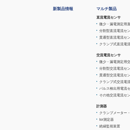
新製品情報
マルチ製品
直流電流センサ
微少・漏電測定用
分割型直流電流セ
貫通型直流電流セ
クランプ式直流電
交流電流センサ
微少・漏電測定用
分割型交流電流セ
貫通型交流電流セ
クランプ式交流電
パルス検出用電流
その他交流電流セ
計測器
クランプメーター
Ior測定器
絶縁監視装置