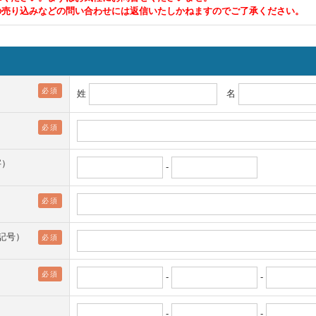
の売り込みなどの問い合わせには返信いたしかねますのでご了承ください。
必須
姓
名
必須
字）
-
必須
字記号）
必須
必須
-
-
-
-