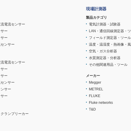
現場計測器
製品カテゴリ
直流電流センサー
電気計測器・試験器
ンサー
LAN・通信回線測定器・
ンサー
フィールド測定器・ツール
流センサー
温度・温湿度・熱画像・風
空気・ガス分析器
水質測定器・分析器
交流電流センサー
その他関連用品・ツール
ンサー
ンサー
メーカー
流センサー
Megger
センサー
METREL
ンサー
FLUKE
Fluke networks
T&D
・クランプリーカー