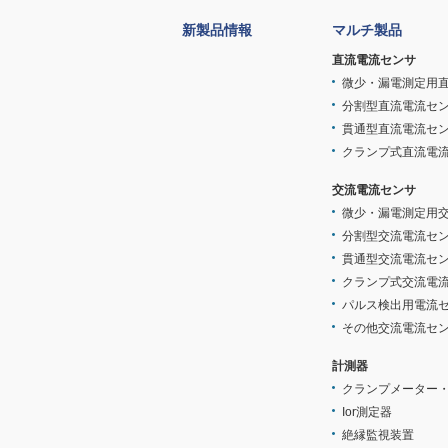
新製品情報
マルチ製品
直流電流センサ
微少・漏電測定用
分割型直流電流セ
貫通型直流電流セ
クランプ式直流電
交流電流センサ
微少・漏電測定用
分割型交流電流セ
貫通型交流電流セ
クランプ式交流電
パルス検出用電流
その他交流電流セ
計測器
クランプメーター
Ior測定器
絶縁監視装置