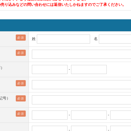
の売り込みなどの問い合わせには返信いたしかねますのでご了承ください。
必須
姓
名
必須
字）
-
必須
字記号）
必須
必須
-
-
-
-