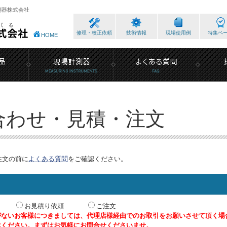
測器株式会社
修理・校正依頼
技術情報
現場使用例
特集ペ
HOME
合わせ・見積・注文
注文の前に
よくある質問
をご確認ください。
お見積り依頼
ご注文
がないお客様につきましては、代理店様経由でのお取引をお願いさせて頂く場
承ください。まずはお気軽にお問合せくださいませ。