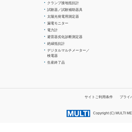
クランプ接地抵抗計
試験器／試験補助器具
太陽光発電用測定器
漏電モニター
電力計
避雷器劣化診断測定器
絶縁抵抗計
デジタルマルチメーター／
検電器
生産終了品
サイトご利用条件
プライ
Copyright (C) MULTI M