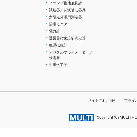
クランプ接地抵抗計
試験器／試験補助器具
太陽光発電用測定器
漏電モニター
電力計
避雷器劣化診断測定器
絶縁抵抗計
デジタルマルチメーター／
検電器
生産終了品
サイトご利用条件
プライ
Copyright (C) MULTI M